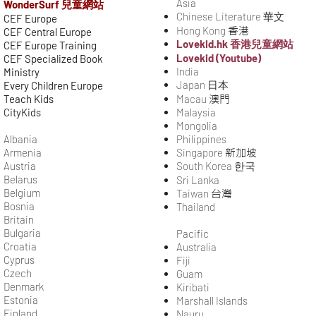
Asia
WonderSurf 兒童網站
Chinese Literature 華文
CEF Europe
Hong Kong
香港
CEF Central Europe
Lovekid.hk 香港兒童網站
CEF Europe Training
​Lovekid (Youtube)
CEF Specialized Book
India
Ministry
Japan 日本
Every Children Europe
Teach Kids
Macau
澳門
CityKids
Malaysia
Mongolia
Albania
Philippines
Armenia
Singapore
新加坡
Austria
South Korea​ 한국
Belarus
Sri Lanka
Belgium
Taiwan
台灣
Bosnia
Thailand
Britain
Bulgaria
Pacific
Croatia
Australia
Cyprus
Fiji
Czech
Guam
Denmark
Kiribati
Estonia
Marshall Islands
Finland
Nauru