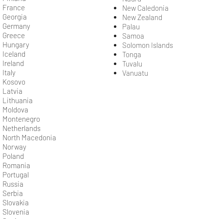
France
New Caledonia
Georgia
New Zealand
Germany
Palau
Greece
Samoa
Hungary
Solomon Islands
Iceland
Tonga
Ireland
Tuvalu
Italy
Vanuatu
Kosovo
Latvia
Lithuania
Moldova
Montenegro
Netherlands
North Macedonia
Norway
Poland
Romania
Portugal
Russia
Serbia
Slovakia
Slovenia