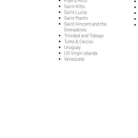
Puerto Rico
Saint Kitts
Saint Lucia
Saint Martin
Saint Vincent and the
Grenadines
Trinidad and Tobago
Turks & Caicos
Uruguay
US Virgin Islands
Venezuela