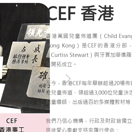
CEF 香港
香港萬國兒童佈道團（Child Evangeli
Hong Kong）是CEF的香港
（Curtiss Stewart）與牙買加華
年開拓成立。
至今，香港CEF每年舉辦超過20場佈道
位兒童佈道、領超過3,000位兒童決
兒童導師、出版過百的多媒體教材等
我們乃信心機構，行政及財政皆獨
信徒愛心奉獻支持來履行使命：