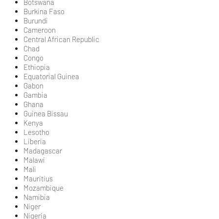
Botswana
Burkina Faso
Burundi
Cameroon
Central African Republic
Chad
Congo
Ethiopia
Equatorial Guinea
Gabon
Gambia
Ghana
Guinea Bissau
Kenya
Lesotho
Liberia
Madagascar
Malawi
Mali
Mauritius
Mozambique
Namibia
Niger
Nigeria