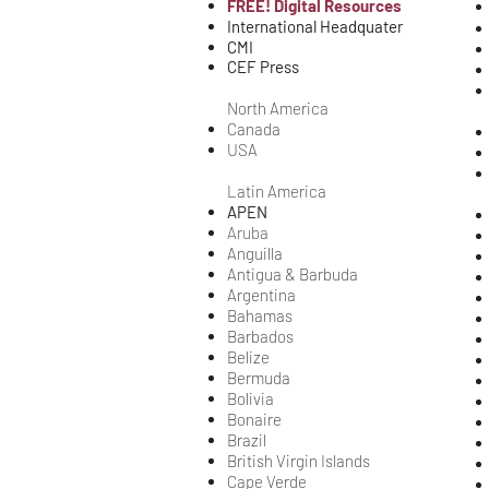
FREE! Digital Resources
International Headquater
​CMI
CEF Press
​North America
Canada
USA
Latin America
APEN
Aruba
Anguilla
Antigua & Barbuda
Argentina
Bahamas
Barbados
Belize
Bermuda
Bolivia
Bonaire
Brazil
British Virgin Islands
Cape Verde