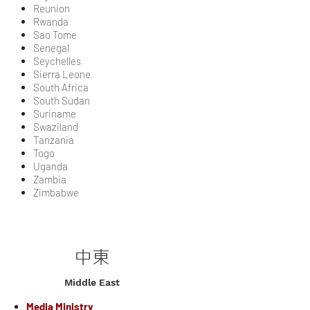
Reunion
Rwanda
Sao Tome
Senegal
Seychelles
Sierra Leone
South Africa
South Sudan
Suriname
Swaziland
Tanzania
​Togo
Uganda
Zambia
Zimbabwe
中東
Middle East
Media Ministry