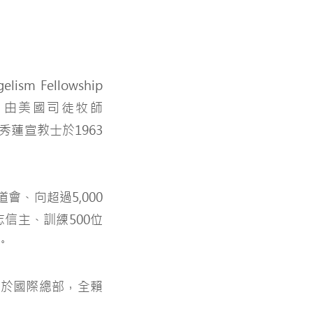
sm Fellowship
分部，由美國司徒牧師
僑羅秀蓮宣教士於1963
會、向超過5,000
志信主、訓練500位
。
立於國際總部，全賴