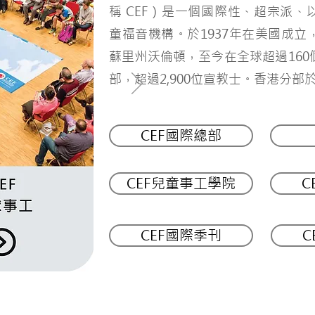
稱 CEF）是一個國際性、超宗派、
童福音機構。於1937年在美國成立
蘇里州沃倫頓，至今在全球超過160
部，超過2,900位宣教士。香港分部於
CEF國際總部
CEF兒童事工學院
C
CEF國際季刊
C