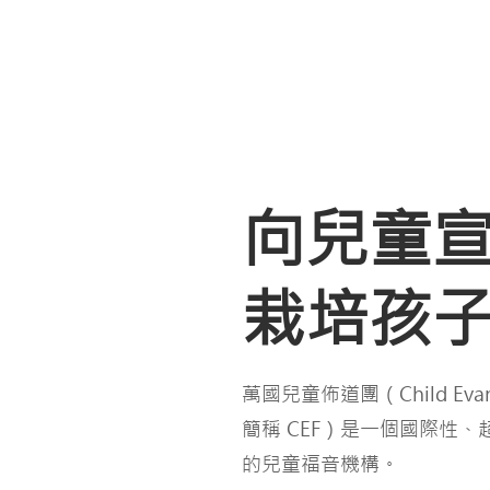
®
向兒童
​栽培孩
萬國兒童佈道團（Child Evange
簡稱 CEF）是一個國際性
的兒童福音機構。