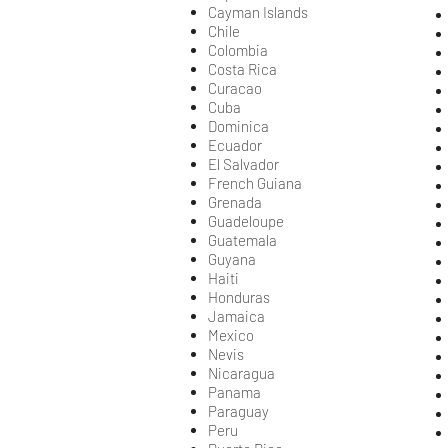
Cayman Islands
Chile
Colombia
Costa Rica
Curacao
Cuba
Dominica
Ecuador
El Salvador
French Guiana
Grenada
Guadeloupe
Guatemala
Guyana
Haiti
Honduras
Jamaica
Mexico
Nevis
Nicaragua
Panama
Paraguay
Peru