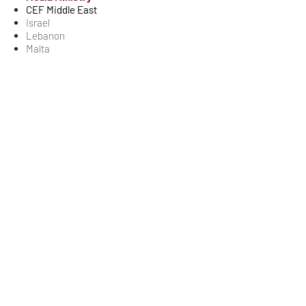
CEF Middle East
Israel
Lebanon
Malta