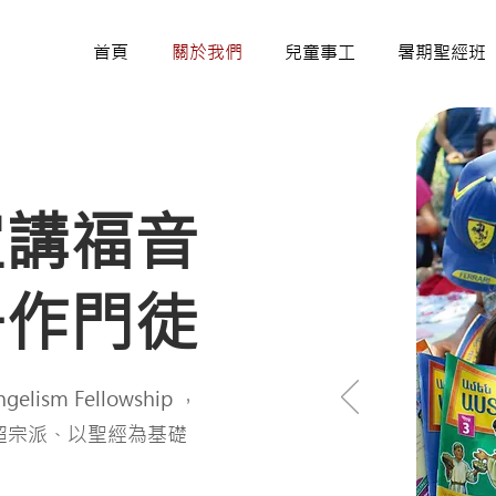
首頁
關於我們
兒童事工
暑期聖經班
宣講福音
子作門徒
lism Fellowship ，
、超宗派、以聖經為基礎