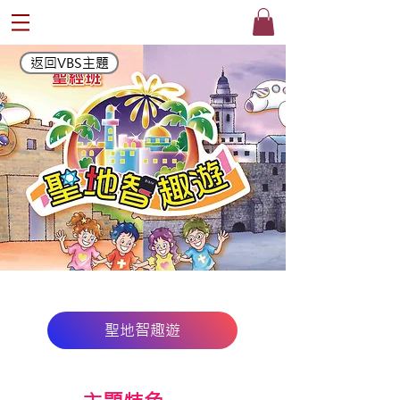
返回VBS主題
®
聖地智趣遊