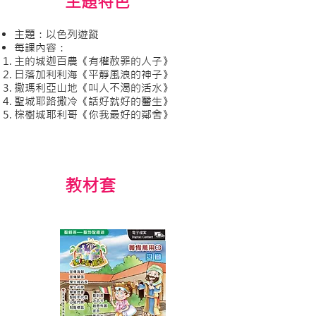
主題特色
主題：以色列遊蹤
每課內容：
主的城迦百農《有權赦罪的人子》
日落加利利海《平靜風浪的神子》
撒瑪利亞山地《叫人不渴的活水》
聖城耶路撒冷《話好就好的醫生》
棕樹城耶利哥《你我最好的鄰舍》
​教材套