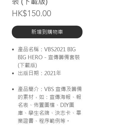
裝 (下載版)
價
HK$150.00
格
新增到購物車
產品名稱：VBS2021 BIG
BIG HERO - 宣傳籌備套裝
(下載版)
出版日期：2021年
產品簡介：VBS 宣傳及籌備
的素材，如：宣傳海報、報
名表、佈置圖檔、DIY圖
庫、學生名牌、決志卡、畢
業證書、程序範例等。