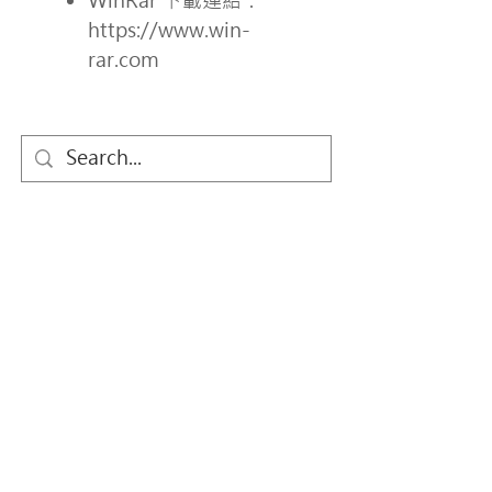
WinRar 下載連結：
https://www.win-
rar.com
關於我們
萬國兒童佈道團 (Child Evangelism
Fellowship ® ，簡稱CEF) 是一個國際性、超
宗派、以聖經為基礎的兒童福音機構。於1937
年在美國成立，至今在全球超過160個國家成
立地區分部，香港分部於1963年成立。
Child Evangelism Fellowship® is a Bible-
centered organization (an international
christian NGO) composed of born-again
believers whose purpose is to evangelize