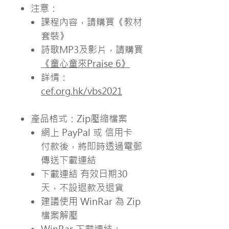
注意：
課程內容，請購買《教材
套裝》
詩歌MP3及影片，請購買
《童心童來Praise 6》
詳情：
cef.org.hk/vbs2021
產品格式：Zip壓縮檔案
網上 PayPal 或 信用卡
付款後，將即時透過電郵
傳送下載連結
下載連結 有效日期30
天，不設退款及退貨
建議使用 WinRar 為 Zip
檔案解壓