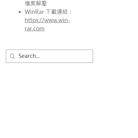
檔案解壓
WinRar 下載連結：
https://www.win-
rar.com​​
關於我們
萬國兒童佈道團 (Child Evangelism
Fellowship ® ，簡稱CEF) 是一個國際性、超
宗派、以聖經為基礎的兒童福音機構。於1937
年在美國成立，至今在全球超過160個國家成
立地區分部，香港分部於1963年成立。
Child Evangelism Fellowship® is a Bible-
centered organization (an international