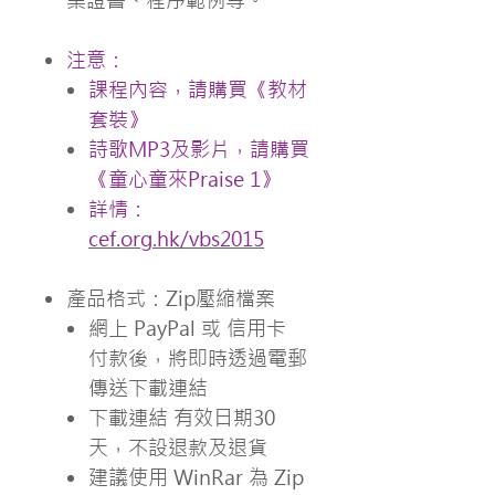
業證書、程序範例等。
注意：
課程內容，請購買《教材
套裝》
詩歌MP3及影片，請購買
《童心童來Praise 1》
詳情：
cef.org.hk/vbs2015
產品格式：Zip壓縮檔案
網上 PayPal 或 信用卡
付款後，將即時透過電郵
傳送下載連結
下載連結 有效日期30
天，不設退款及退貨
建議使用 WinRar 為 Zip