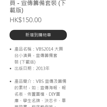
員 - 宣傳籌備套裝 (下
載版)
價
HK$150.00
格
新增到購物車
產品名稱：VBS2014 大舞
台小演員 - 宣傳籌備套
裝 (下載版)
出版日期：2013年
產品簡介：VBS 宣傳及籌備
的素材，如：宣傳海報、報
名表、佈置圖檔、DIY圖
庫、學生名牌、決志卡、畢