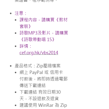
業證書、程序範例等。
注意：
課程內容，請購買《教材
套裝》
詩歌MP3及影片，請購買
《詩歌帶動唱 15》
詳情：
cef.org.hk/vbs2014
產品格式：Zip壓縮檔案
網上 PayPal 或 信用卡
付款後，將即時透過電郵
傳送下載連結
下載連結 有效日期30
天，不設退款及退貨
建議使用 WinRar 為 Zip