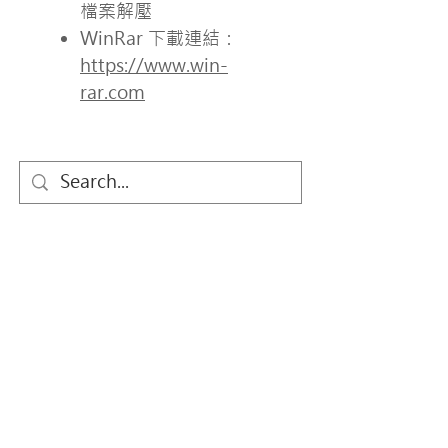
檔案解壓
WinRar 下載連結：
https://www.win-
rar.com​​
關於我們
萬國兒童佈道團 (Child Evangelism
Fellowship ® ，簡稱CEF) 是一個國際性、超
宗派、以聖經為基礎的兒童福音機構。於1937
年在美國成立，至今在全球超過160個國家成
立地區分部，香港分部於1963年成立。
Child Evangelism Fellowship® is a Bible-
centered organization (an international