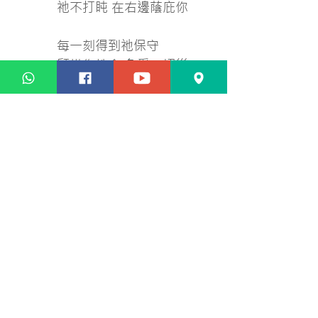
祂不打盹 在右邊蔭庇你
每一刻得到祂保守
顧惜你性命 免受一切災
害
無論你軟弱 有力
專心倚靠祂
每一刻得到祂保守
你出你入 你路中每一步
耶和華保護你
從今直到永永遠遠
感謝天父
曲、詞：蘇浩恩 編曲：
古丹青