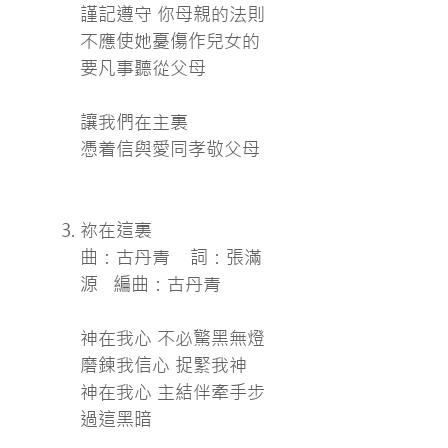
謹記遵守 你母親的法則
不應使她憂傷作兒女的
要凡事聽從父母
讓我們在主裏
憑着信與愛同孝敬父母
祢在這裏
曲：古丹青 詞：張滿
源 編曲：古丹青
神在我心 不必驚黑無燈
磨鍊我信心 捉緊我神
神在我心 主結伴牽手步
過這黑暗