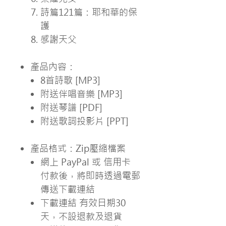
詩篇121篇：耶和華的保
護
感謝天父
產品內容：
8首詩歌 [MP3]
附送伴唱音樂 [MP3]
附送琴譜 [PDF]
附送歌詞投影片 [PPT]
產品格式：Zip壓縮檔案
網上 PayPal 或 信用卡
付款後，將即時透過電郵
傳送下載連結
下載連結 有效日期30
天，不設退款及退貨