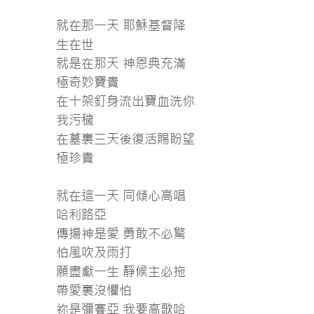
就在那一天 耶穌基督降
生在世
就是在那天 神恩典充滿
極奇妙寶貴
在十架釘身流出寶血洗你
我污穢
在墓裏三天後復活賜盼望
極珍貴
就在這一天 同傾心高唱
哈利路亞
傳揚神是愛 勇敢不必驚
怕風吹及雨打
願盡獻一生 靜候主必拖
帶愛裏沒懼怕
祢是彌賽亞 我要高歌哈