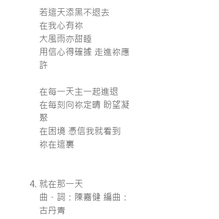
若這天添黑不退去
在我心有祢
大風雨亦甜睡
用信心得確據 走進祢應
許
在每一天主一起進退
在每刻向祢定晴 盼望凝
聚
在困境 憑信我就看到
祢在這裏
就在那一天
曲、詞：陳嘉健 編曲：
古丹青