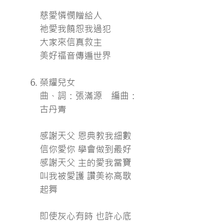
慈愛憐憫贈給人
祂愛我饒恕我過犯
大家來信真救主
美好福音傳遍世界
榮耀兒女
曲、詞：張滿源 編曲：
古丹青
感謝天父 恩典教我細數
信你愛你 學會做到最好
感謝天父 主的愛我當寶
叫我被愛護 讚美祢高歌
起舞
即使灰心有時 也許心底