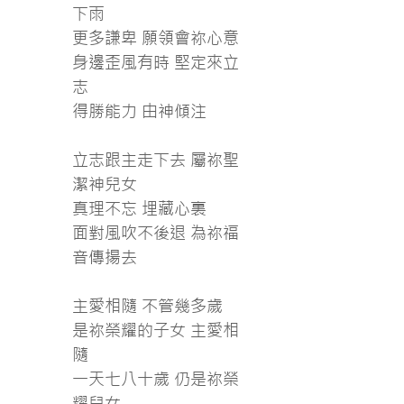
下雨
更多謙卑 願領會祢心意
身邊歪風有時 堅定來立
志
得勝能力 由神傾注
立志跟主走下去 屬祢聖
潔神兒女
真理不忘 埋藏心裏
面對風吹不後退 為祢福
音傳揚去
主愛相隨 不管幾多歲
是祢榮耀的子女 主愛相
隨
一天七八十歲 仍是祢榮
耀兒女