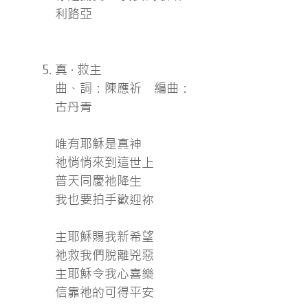
利路亞
真 · 救主
曲、詞：陳應祈 編曲：
古丹青
唯有耶穌是真神
祂悄悄來到這世上
普天同慶祂降生
我也要拍手歡迎祢
主耶穌賜我新希望
祂救我們脫離兇惡
主耶穌令我心喜樂
信靠祂的可得平安