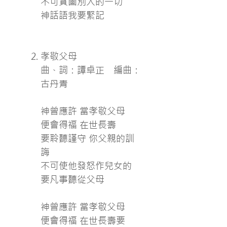
不可貪圖別人的一切
神話語我要緊記
孝敬父母
曲、詞：譚卓正 編曲：
古丹青
神曾應許 當孝敬父母
便會得福 在世長壽
要聆聽謹守 你父親的訓
誨
不可使他發怒作兒女的
要凡事聽從父母
神曾應許 當孝敬父母
便會得福 在世長壽要