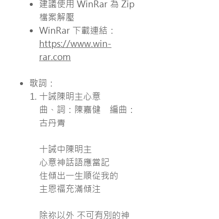
建議使用 WinRar 為 Zip
檔案解壓
WinRar 下載連結：
https://www.win-
rar.com
歌詞：
十誡陳明主心意
曲、詞：陳嘉健 編曲：
古丹青
十誡中陳明主
心意神話語應當記
住傾出一生順從我的
主恩福充滿傾注
除祢以外 不可有別的神