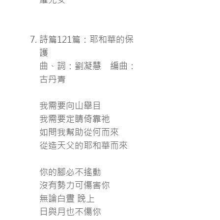
詩篇121篇：耶和華的保
護
曲、詞：劉凝慧 編曲：
古丹青
我需要向山舉目
我需要定睛倚靠祂
如問我幫助從何而來
從造天父的耶和華而來
你的腳必不搖動
沒有勢力可傷害你
無論白晝 晚上
日與月也不傷你