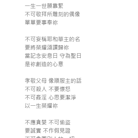
一生一世願靠緊
不可敬拜所雕刻的偶像
單單要事奉祢
不可妄稱耶和華主的名
要將榮耀頌讚歸祢
當記念安息日 守為聖日
是祢創造的心意
孝敬父母 像順服主的話
不可殺人 不要懷怒
不可姦淫 心思要潔淨
以一生榮耀祢
不應貪婪 不可偷盜
要誠實 不作假見證