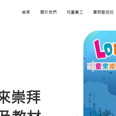
首頁
關於我們
兒童事工
暑期聖經班
來崇拜​