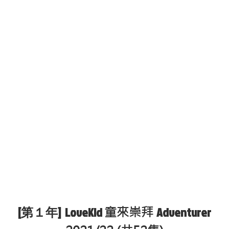
[第１年] LoveKid
Adventurer
童來崇拜