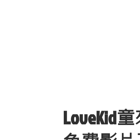
®
LoveKid
童