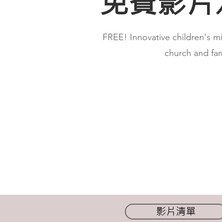
免費影片
FREE! Innovative children's mi
church and fam
影片清單