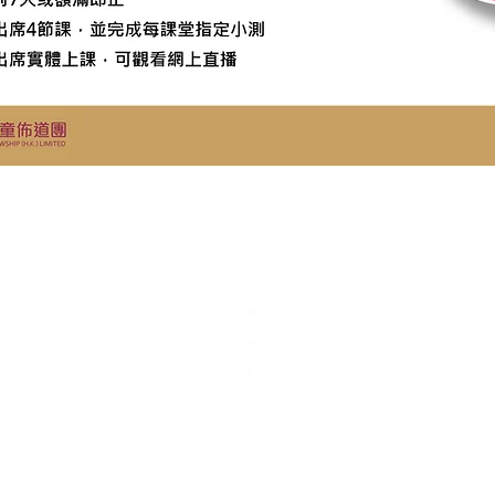
聯絡我們
sm Fellowship ® ，簡稱
WhatsApp： (+852) 908
、以聖經為基礎的兒童福音機
Website : cef.org.hk
在全球超過160個國家成立
Address：9/F Kyoei Comm
立。
3 Hillwood Road, Tsim S
Kowloon, Hong Kong
p® is a Bible-centered
(香港 九龍 尖沙咀 山林
l christian NGO) composed
協榮商業大廈９樓)