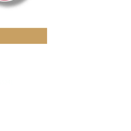
55241
ercial Building,
ha Tsui,
道３號