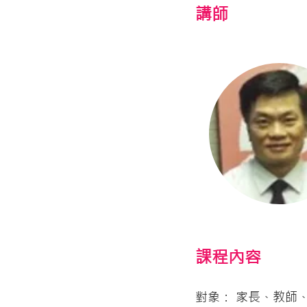
​講師
課程內容
對象： 家長、教師