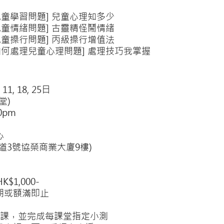
兒童學習問題] 兒童心理知多少
兒童情緒問題] 古靈精怪鬧情緒
兒童操行問題] 丙級操行增值法
如何處理兒童心理問題] 處理技巧我掌握
1, 18, 25日
堂)
0pm
心
號協榮商業大廈9樓)
$1,000-
期或額滿即止
節課，並完成每課堂指定小測