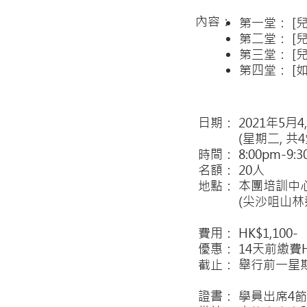
內容：​
第一堂： [
第二堂： [
第三堂： [
第四堂： [
日期： 2021年5月4, 1
(星期二, 共4
時間： 8:00pm-9:3
名額： 20人
地點： 本團培訓中
(尖沙咀山林道3
費用： HK$1,100-
優惠： 14天前繳費HK
截止： 舉行前一星
證書： 學員出席4