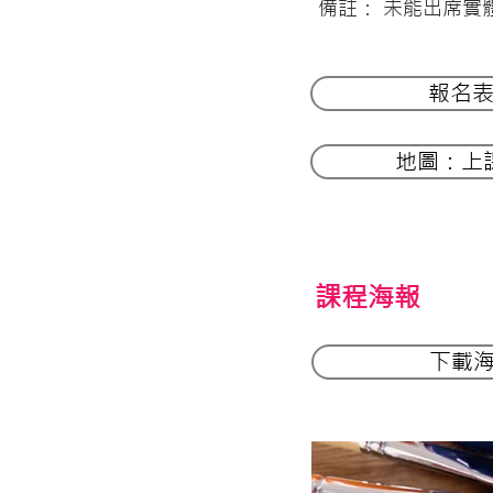
備註： 未能出席實
報名
地圖：上
​課程海報
下載