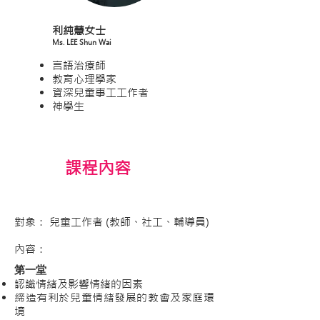
利純慧女士
Ms. LEE Shun Wai
言語治療師
教育心理學家
資深兒童事工工作者
神學生
課程內容
對象： 兒童工作者 (教師、社工、輔導員)
內容：​
第一堂
認識情緒及影響情緒的因素
締造有利於兒童情緒發展的教會及家庭環
境