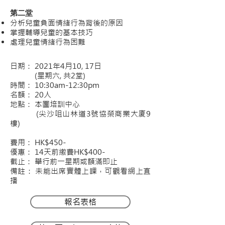
第二堂
分析兒童負面情緒行為背後的原因
掌握輔導兒童的基本技巧
處理兒童情緒行為困難
日期： 2021年4月10, 17日
(星期六, 共2堂)
時間： 10:30am-12:30pm
名額： 20人
地點： 本團培訓中心
(尖沙咀山林道3號協榮商業大廈9
樓)
費用： HK$450-
優惠： 14天前繳費HK$400-
截止： 舉行前一星期或額滿即止
備註： 未能出席實體上課，可觀看網上直
播
報名表格