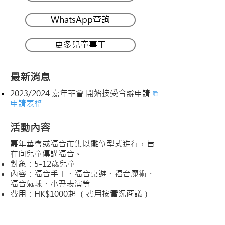
WhatsApp查詢
更多兒童事工
​最新消息
2023/2024 嘉年華會 開始接受合辦申請
⧉
申請表格
​活動內容
嘉年華會或福音市集以攤位型式進行，旨
在向兒童傳講福音。
對象：5-12歲兒童
內容：福音手工、福音桌遊、福音魔術、
福音氣球、
小丑表演
等
​費用：HK$1000起 （費用按實況商議）