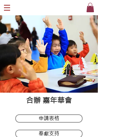
®
​合辦 嘉年華會
申請表格
奉獻支持